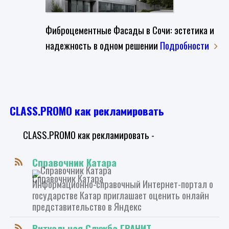
Фиброцементные Фасады в Сочи: эстетика и
надежность в одном решении
Подробности
CLASS.PROMO как рекламировать
CLASS.PROMO как рекламировать -
Справочник Катара
Справочник Катара
Информационно-справочный Интернет-портал о
государстве Катар приглашает оценить онлайн
представительство в Яндекс
Ритуальная Служба ГРАНИТ