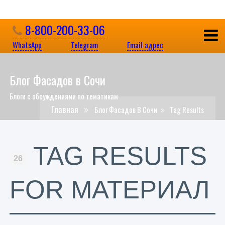
8-800-200-33-06
WhatsApp
Telegram
Email-адрес
Блог Фасадов в Сочи
Блоги с обсуждениями по тематикам
Главная
Блог Фасадов В Сочи
Tag Results
TAG RESULTS
26
FOR МАТЕРИАЛ