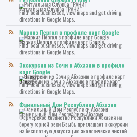
Ритуальная Служба ГРАНИТ
Find local businesses, view maps and get driving
directions in Google Maps.
Маркиз Пергол в профиле карт Google
Маркиз Пергол в профиле карт Google
Find local businesses, view maps and get driving
directions in Google Maps.
Экскурсии из Сочи в Абхазию в профиле
карт Google
Экскурсии из Сочи в Абхазию в профиле карт Google
Find local businesses, view maps and get driving
directions in Google Maps.
Фамильный Дом Республики Абхазия
Фамильный Дом Республики Абхазия
Фермерское хозяйство Республики Абхазия на
берегу горной реки Бзыбь приглашает экскурсии
на бесплатную дегустацию экологически чистой