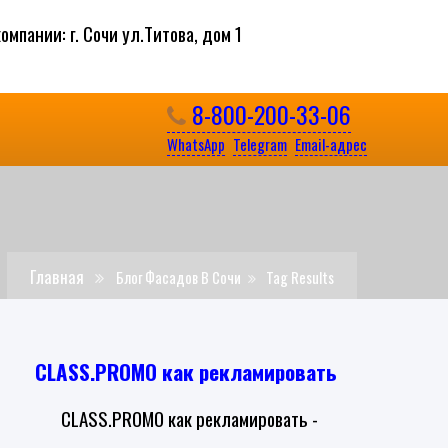
омпании: г. Сочи ул.Титова, дом 1
8-800-200-33-06
Ы
WhatsApp
Telegram
Email-адрес
Главная
Блог Фасадов В Сочи
Tag Results
CLASS.PROMO как рекламировать
CLASS.PROMO как рекламировать -