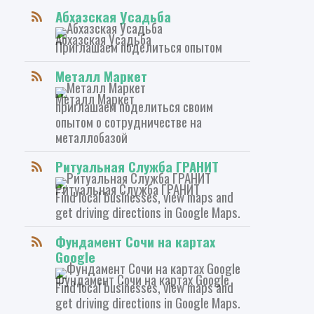
Абхазская Усадьба
Абхазская Усадьба
Приглашаем поделиться опытом
Металл Маркет
Металл Маркет
приглашаем поделиться своим
опытом о сотрудничестве на
металлобазой
Ритуальная Служба ГРАНИТ
Ритуальная Служба ГРАНИТ
Find local businesses, view maps and
get driving directions in Google Maps.
Фундамент Сочи на картах
Google
Фундамент Сочи на картах Google
Find local businesses, view maps and
get driving directions in Google Maps.