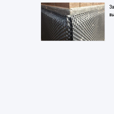
За
вы