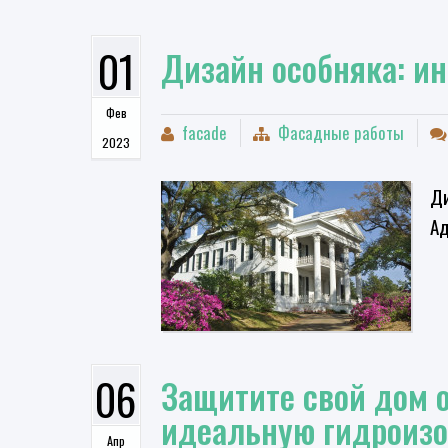
01
Дизайн особняка: и
Фев
facade
Фасадные работы
2023
Ди
А
06
​Защитите свой дом 
идеальную гидроиз
Апр